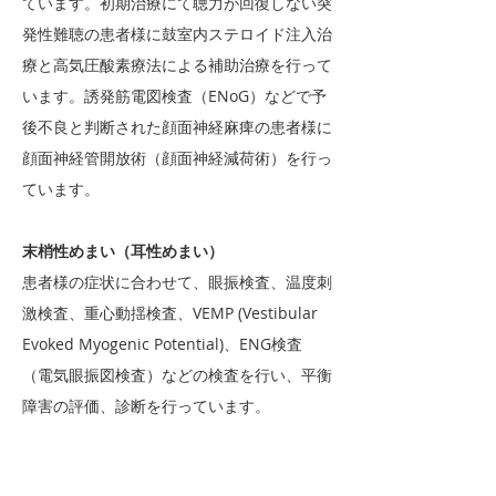
ています。初期治療にて聴力が回復しない突
発性難聴の患者様に鼓室内ステロイド注入治
療と高気圧酸素療法による補助治療を行って
います。誘発筋電図検査（ENoG）などで予
後不良と判断された顔面神経麻痺の患者様に
顔面神経管開放術（顔面神経減荷術）を行っ
ています。
末梢性めまい（耳性めまい）
患者様の症状に合わせて、眼振検査、温度刺
激検査、重心動揺検査、VEMP (Vestibular
Evoked Myogenic Potential)、ENG検査
（電気眼振図検査）などの検査を行い、平衡
障害の評価、診断を行っています。