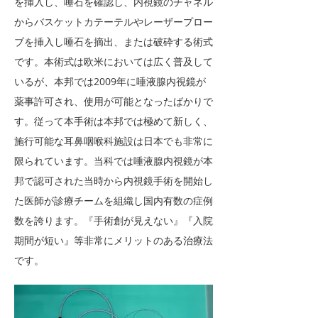
を挿入し、唾石を確認し、内視鏡のチャネル
からバスケットカテーテルやレーザープロー
ブを挿入し唾石を摘出、または破砕する術式
です。本術式は欧米においては広く普及して
いるが、本邦では2009年に唾液腺内視鏡が
薬事許可され、使用が可能となったばかりで
す。従って本手術は本邦では極めて新しく、
施行可能な耳鼻咽喉科施設は日本でも非常に
限られています。当科では唾液腺内視鏡が本
邦で認可された当時から内視鏡手術を開始し
た医師が診療チームを組織し国内有数の症例
数を誇ります。『手術創が見えない』『入院
期間が短い』等非常にメリットのある治療法
です。