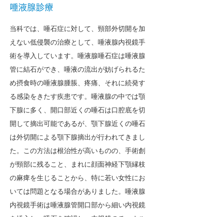
唾液腺診療
当科では、唾石症に対して、頸部外切開を加
えない低侵襲の治療として、唾液腺内視鏡手
術を導入しています。唾液腺唾石症は唾液腺
管に結石ができ、唾液の流出が妨げられるた
め摂食時の唾液腺腫脹、疼痛、それに続発す
る感染をきたす疾患です。唾液腺の中では顎
下腺に多く、開口部近くの唾石は口腔底を切
開して摘出可能であるが、顎下腺近くの唾石
は外切開による顎下腺摘出が行われてきまし
た。この方法は根治性が高いものの、手術創
が頸部に残ること、まれに顔面神経下顎縁枝
の麻痺を生じることから、特に若い女性にお
いては問題となる場合がありました。唾液腺
内視鏡手術は唾液腺管開口部から細い内視鏡