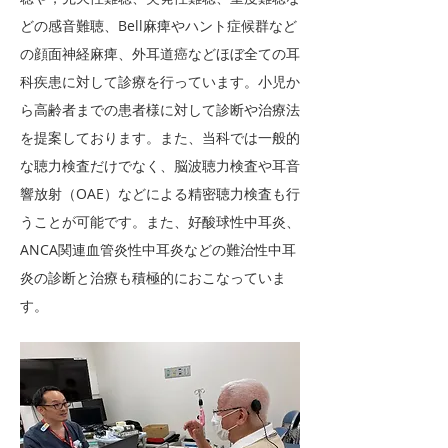
どの感音難聴、Bell麻痺やハント症候群など
の顔面神経麻痺、外耳道癌などほぼ全ての耳
科疾患に対して診療を行っています。小児か
ら高齢者までの患者様に対して診断や治療法
を提案しております。また、当科では一般的
な聴力検査だけでなく、脳波聴力検査や耳音
響放射（OAE）などによる精密聴力検査も行
うことが可能です。また、好酸球性中耳炎、
ANCA関連血管炎性中耳炎などの難治性中耳
炎の診断と治療も積極的におこなっていま
す。