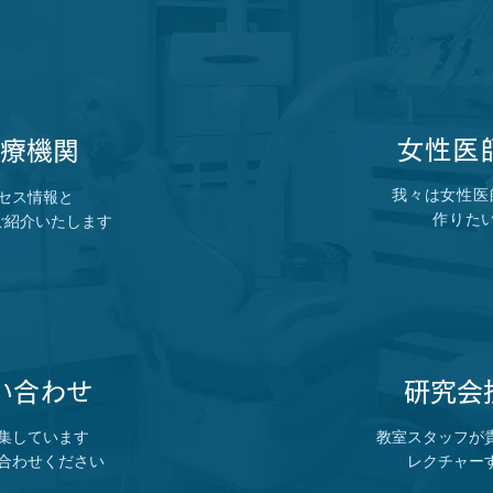
女性医
医療機関
我々は女性医
セス情報と
作りた
​ご紹介いたします
い合わせ
​研究
集しています
教室スタッフが
合わせください
レクチャー