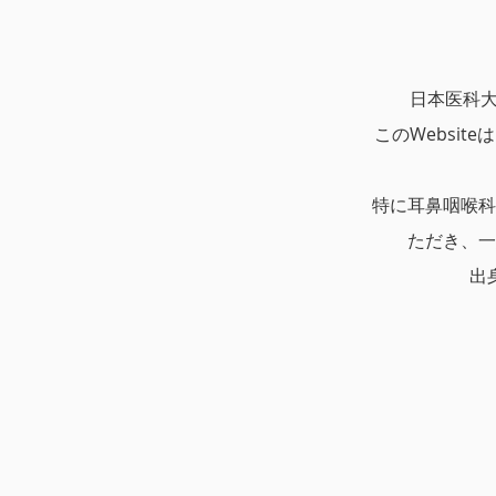
日本医科大
このWebsi
特に耳鼻咽喉科
ただき、一
出